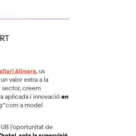
ERT
sitari Alimara
, us
n valor extra a la
l sector, creem
en
a aplicada i innovació
g”
com a model
-UB l'oportunitat de
hotel, sota la supervisió