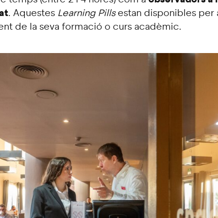
at
.
Aquestes
Learning Pills
estan disponibles per a
t de la seva formació o curs acadèmic.