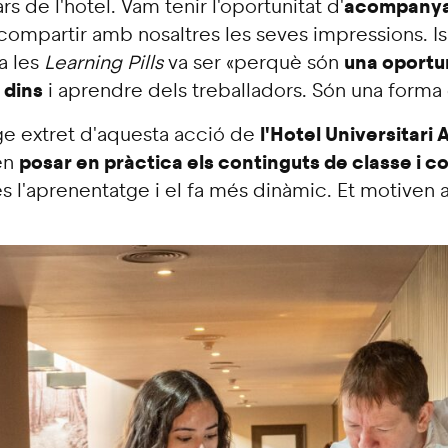
acompanyar
s de l'hotel. Vam tenir l'oportunitat d'
ompartir amb nosaltres les seves impressions. Is
una oportu
a les
Learning Pills
va ser «perquè són
 dins
i aprendre dels treballadors. Són una forma
l'Hotel Universitari 
tge extret d'aquesta acció de
posar en pràctica els continguts de classe i co
en
s l'aprenentatge i el fa més dinàmic. Et motiven 