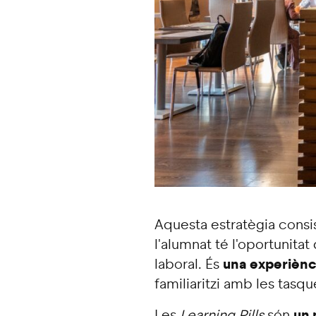
Aquesta estratègia consi
l'alumnat té l'oportunitat
una experiènc
laboral. És
familiaritzi amb les tasqu
un 
Les
Learning Pills
són