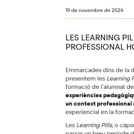
19 de novembre de 2024
LES LEARNING PI
PROFESSIONAL H
Emmarcades dins de la d
presentem les
Learning P
formació de l'alumnat d
experiències pedagògiq
un context professional 
experiencial en la formac
Les
Learning Pills
, o càps
passar un breu període d