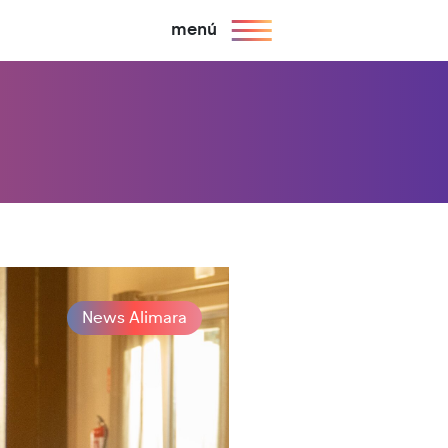
menú
News Alimara