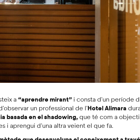
“aprendre mirant”
steix a
i consta d'un període 
Hotel Alimara
 d'observar un professional de l'
dura
ia basada en el shadowing,
que té com a objecti
es i aprengui d'una altra veient el que fa.
mètode que desenvolupa el coneixement a través 