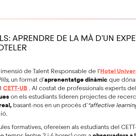
LLS: APRENDRE DE LA MÀ D'UN EXP
OTELER
Hotel Univer
imensió de Talent Responsable de l'
aprenentatge dinàmic
ills
, un format d'
que dóna u
CETT-UB
el
. Al costat de professionals experts de
ues
on els estudiants lideren projectes de recerc
real,
basant-nos en un procés d'
“affective learnin
ió.
ules formatives, ofereixen als estudiants del CETT
observadors a l'
e temps (entre 2 i 4 hores) com a