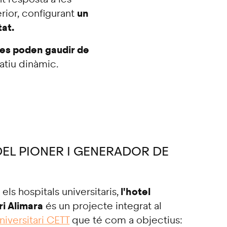
un
rior, configurant
tat.
tes poden gaudir de
tiu dinàmic.
EL PIONER I GENERADOR DE
l'hotel
 els hospitals universitaris,
ri Alimara
és un projecte integrat al
iversitari CETT
que té com a objectius: