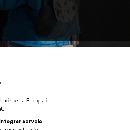
A
el primer a Europa i
t.
integrar serveis
nt resposta a les