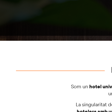
keyboard
shortcuts
for
changing
dates.
hotel univ
Som un
u
La singularitat d
hotelers amb u