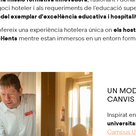
oci hoteler i als requeriments de l'educació supe
el exemplar d'excel·lència educativa i hospitali
els hos
i ofereix una experiència hotelera única on
l·lents
mentre estan immersos en un entorn forma
UN MOD
CANVIS
Inspirat en
universita
Campus Un