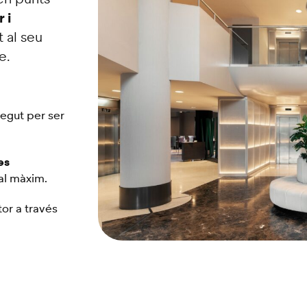
 i
t al seu
e.
negut per ser
es
 al màxim.
or a través