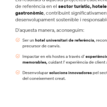
sector turístic, hoteler
de referència en el
gastronòmic
, contribuint significativamen
desenvolupament sostenible i responsabl
D'aquesta manera, aconseguim:
hotel universitari de referència
Ser un
, reco
precursor de canvis.
experiènci
Impactar en els hostes a través d'
memorables,
cuidant l' experiència de client
solucions innovadores
Desenvolupar
pel sect
del coneixement creat.