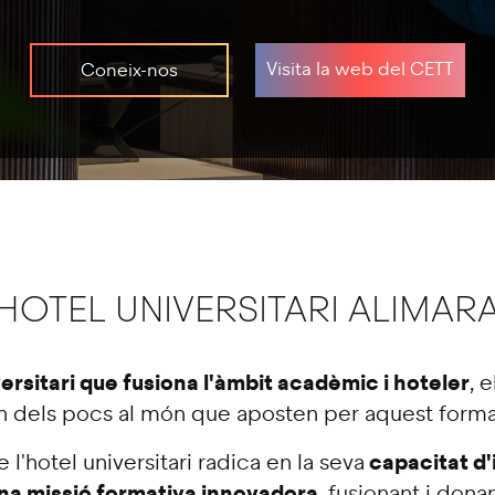
keyboard
shortcuts
Visita la web del CETT
Coneix-nos
for
changing
dates.
HOTEL UNIVERSITARI ALIMAR
ersitari que fusiona l'àmbit acadèmic i hoteler
, 
n dels pocs al món que aposten per aquest forma
capacitat d'
e l'hotel universitari radica en la seva
na missió formativa innovadora
, fusionant i dona