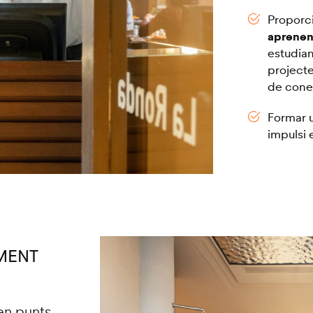
Proporci
aprenent
estudian
project
de cone
Formar 
impulsi e
MENT
en punts